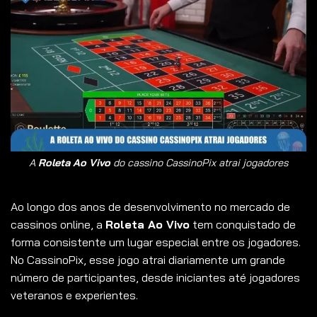
A
Roleta Ao Vivo
do cassino CassinoPix atrai jogadores
Ao longo dos anos de desenvolvimento no mercado de
cassinos online, a
Roleta Ao Vivo
tem conquistado de
forma consistente um lugar especial entre os jogadores.
No CassinoPix, esse jogo atrai diariamente um grande
número de participantes, desde iniciantes até jogadores
veteranos e experientes.