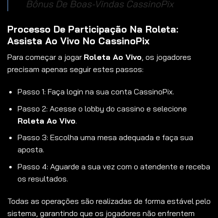
Bônus De Boas-Vindas CassinoPix
Processo De Participação Na Roleta:
Assista Ao Vivo No CassinoPix
Para começar a jogar
Roleta Ao Vivo
, os jogadores
precisam apenas seguir estes passos:
Passo 1: Faça login na sua conta CassinoPix.
Passo 2: Acesse o lobby do cassino e selecione
Roleta Ao Vivo
.
Passo 3: Escolha uma mesa adequada e faça sua
aposta.
Passo 4: Aguarde a sua vez com o atendente e receba
os resultados.
Todas as operações são realizadas de forma estável pelo
sistema, garantindo que os jogadores não enfrentem