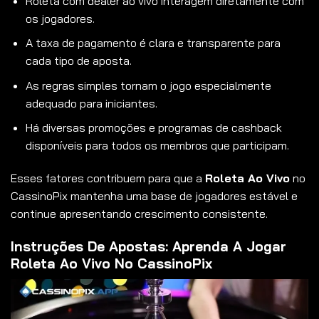
Roleta com dealer ao vivo interagem diretamente com
os jogadores.
A taxa de pagamento é clara e transparente para
cada tipo de aposta.
As regras simples tornam o jogo especialmente
adequado para iniciantes.
Há diversas promoções e programas de cashback
disponíveis para todos os membros que participam.
Esses fatores contribuem para que a
Roleta Ao Vivo
no
CassinoPix mantenha uma base de jogadores estável e
continue apresentando crescimento consistente.
Instruções De Apostas: Aprenda A Jogar
Roleta Ao Vivo No CassinoPix