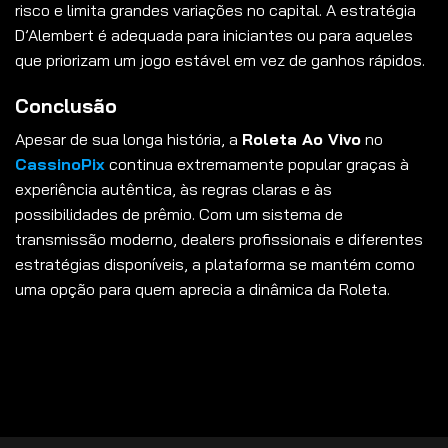
risco e limita grandes variações no capital. A estratégia
D’Alembert é adequada para iniciantes ou para aqueles
que priorizam um jogo estável em vez de ganhos rápidos.
Conclusão
Apesar de sua longa história, a
Roleta Ao Vivo
no
CassinoPix
continua extremamente popular graças à
experiência autêntica, às regras claras e às
possibilidades de prêmio. Com um sistema de
transmissão moderno, dealers profissionais e diferentes
estratégias disponíveis, a plataforma se mantém como
uma opção para quem aprecia a dinâmica da Roleta.