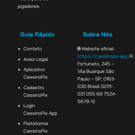
jogadores.
Guia Rápido
Sobre Nós
Contato
🌐 Website oficial:
https://cassinopix.app/
R.
Aviso Legal
Fortunato, 245 –
Aplicativo
Vila Buarque São
CassinoPix
Paulo – SP, 0163-
030 Brasil 02111-
Cadastro
031 055 69 7524-
CassinoPix
5678-12
Login
CassinoPix App
Plataforma
CassinoPix